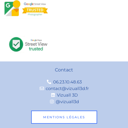
Contact
06.23.10.48.63
contact@vizuall3d.fr
Vizuall 3D
@vizuall3d
MENTIONS LÉGALES