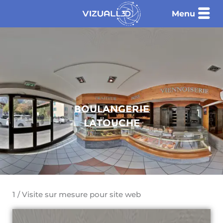
Aller
Menu
au
contenu
Boulangerie
latouche
1 / Visite sur mesure pour site web