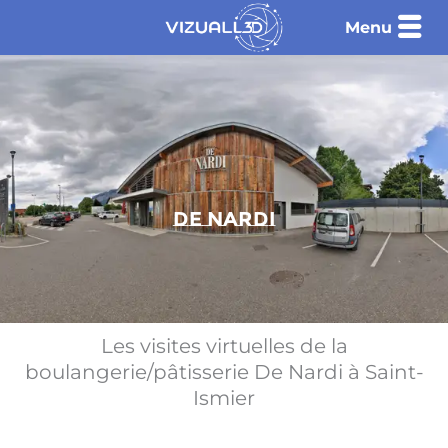
Aller
Menu
au
contenu
De Nardi
Les visites virtuelles de la
boulangerie/pâtisserie De Nardi à Saint-
Ismier