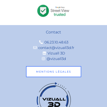
Contact
06.23.10.48.63
contact@vizuall3d.fr
Vizuall 3D
@vizuall3d
MENTIONS LÉGALES