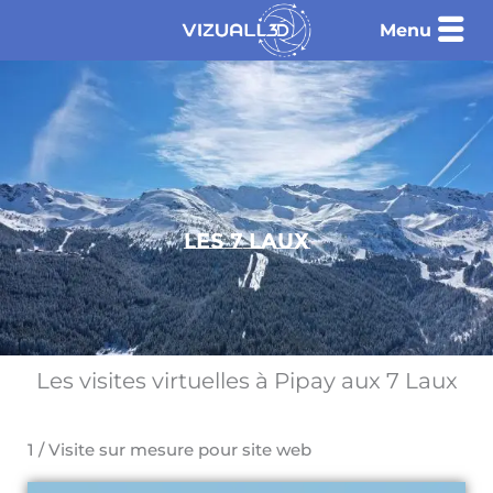
Aller
Menu
au
contenu
les 7 laux
Les visites virtuelles à Pipay aux 7 Laux
1 / Visite sur mesure pour site web