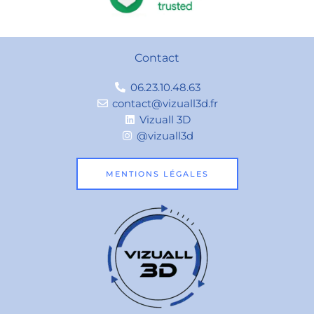
Contact
06.23.10.48.63
contact@vizuall3d.fr
Vizuall 3D
@vizuall3d
MENTIONS LÉGALES