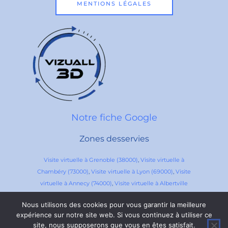
MENTIONS LÉGALES
Notre fiche Google
Zones desservies
Visite virtuelle à Grenoble (38000)
,
Visite virtuelle à
Chambéry (73000)
,
Visite virtuelle à Lyon (69000)
,
Visite
virtuelle à Annecy (74000)
,
Visite virtuelle à Albertville
(73011)
,
Visite virtuelle à Valence (26000),
Visite virtuelle à
Nous utilisons des cookies pour vous garantir la meilleure
Bourg-Saint-Maurice (73700),
Visite virtuelle Auvergne-
expérience sur notre site web. Si vous continuez à utiliser ce
Rhône-Alpes,
Visite virtuelle à Clermond-Ferrand (63000),
site, nous supposerons que vous en êtes satisfait.