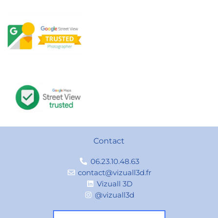
Contact
06.23.10.48.63
contact@vizuall3d.fr
Vizuall 3D
@vizuall3d