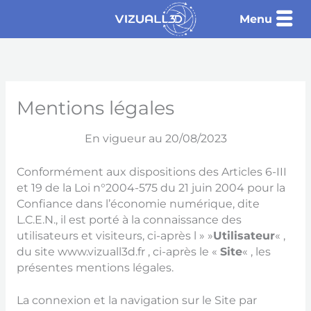
Aller
Menu
au
contenu
Mentions légales
En vigueur au 20/08/2023
Conformément aux dispositions des Articles 6-III
et 19 de la Loi n°2004-575 du 21 juin 2004 pour la
Confiance dans l’économie numérique, dite
L.C.E.N., il est porté à la connaissance des
utilisateurs et visiteurs, ci-après l » »
Utilisateur
« ,
du site www.vizuall3d.fr , ci-après le «
Site
« , les
présentes mentions légales.
La connexion et la navigation sur le Site par